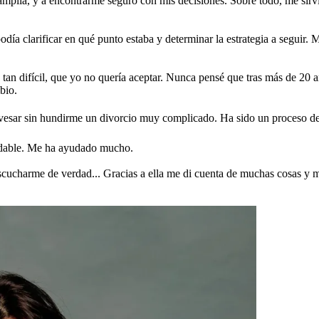
plia, y a encontrarme seguro con mis decisiones. Sobre todo, me sirvió
odía clarificar en qué punto estaba y determinar la estrategia a segui
tan difícil, que yo no quería aceptar. Nunca pensé que tras más de 20 
bio.
vesar sin hundirme un divorcio muy complicado. Ha sido un proceso d
endable. Me ha ayudado mucho.
scucharme de verdad... Gracias a ella me di cuenta de muchas cosas y