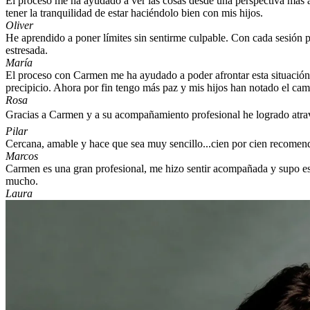
El proceso me ha ayudado a ver las cosas desde una perspectiva más am
tener la tranquilidad de estar haciéndolo bien con mis hijos.
Oliver
He aprendido a poner límites sin sentirme culpable. Con cada sesión p
estresada.
María
El proceso con Carmen me ha ayudado a poder afrontar esta situación 
precipicio. Ahora por fin tengo más paz y mis hijos han notado el cam
Rosa
Gracias a Carmen y a su acompañamiento profesional he logrado atra
Pilar
Cercana, amable y hace que sea muy sencillo...cien por cien recom
Marcos
Carmen es una gran profesional, me hizo sentir acompañada y supo e
mucho.
Laura