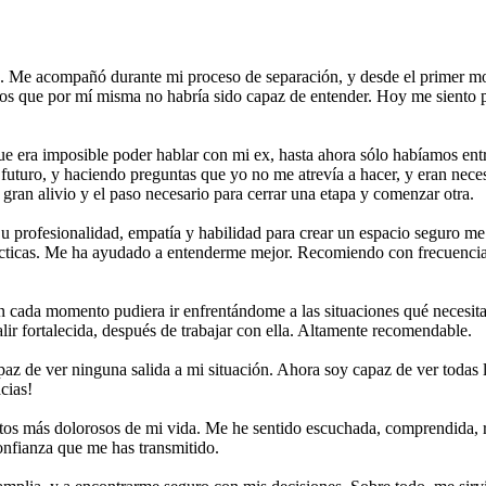
 Me acompañó durante mi proceso de separación, y desde el primer mo
os que por mí misma no habría sido capaz de entender. Hoy me siento 
e era imposible poder hablar con mi ex, hasta ahora sólo habíamos ent
 futuro, y haciendo preguntas que yo no me atrevía a hacer, y eran nece
 gran alivio y el paso necesario para cerrar una etapa y comenzar otra.
Su profesionalidad, empatía y habilidad para crear un espacio seguro m
rácticas. Me ha ayudado a entenderme mejor. Recomiendo con frecuencia
n cada momento pudiera ir enfrentándome a las situaciones qué necesitab
salir fortalecida, después de trabajar con ella. Altamente recomendable.
z de ver ninguna salida a mi situación. Ahora soy capaz de ver todas 
cias!
 más dolorosos de mi vida. Me he sentido escuchada, comprendida, resp
onfianza que me has transmitido.