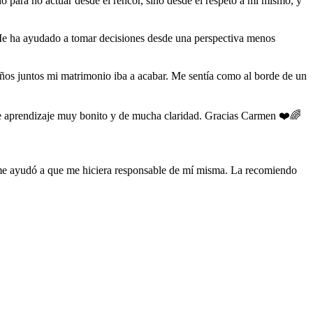
 para no actuar desde el rencor, sino desde el respeto a mí mismo, y
r. Me ha ayudado a tomar decisiones desde una perspectiva menos
años juntos mi matrimonio iba a acabar. Me sentía como al borde de un
e aprendizaje muy bonito y de mucha claridad. Gracias Carmen ❤️🌈
 me ayudó a que me hiciera responsable de mí misma. La recomiendo