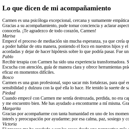
Lo que dicen de mi acompañamiento
Carmen es una psicóloga excepcional, cercana y sumamente empática.
Gracias a su acompañamiento, pude tomar conciencia y aclarar aspect
conocerla. ¡Te agradezco de todo corazón, Carmen!
Marisa
Empecé el proceso de mediación sin mucha esperanza, ya que creía qu
a poder hablar de otra manera, poniendo el foco en nuestros hijos y el
acordadas y dejar de hacer hipótesis sobre lo que podría pasar. Fue un
Pablo
Recibir terapia con Carmen ha sido una experiencia transformadora. 
Escucha con atención, guía de manera clara y ofrece herramientas p
eficaz en momentos difíciles.
Bosco
Carmen es una gran profesional, supo sacar mis fortalezas, para qué e
sensibilidad y dulzura con la qué ella lo hace. He tenido la suerte de 
Piedad
Cuando empecé con Carmen me sentía destrozada, perdida, no era capa
y me encuentro bien. Me has ayudado a encontrarme a mí misma. Gra
Margarita
Gracias por acompañarme con tanta humanidad en uno de los momentos
interés y preocupación por ayudarme; por esa calma, paz, sosiego y c
Victoria